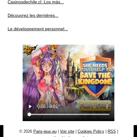
Casinosdechile.cl: Los más...
Découvrez les dernières...
Le développement personnel...
© 2026
Paris-jeux.eu
|
Voir site
|
Cookies Policy
|
RSS
|