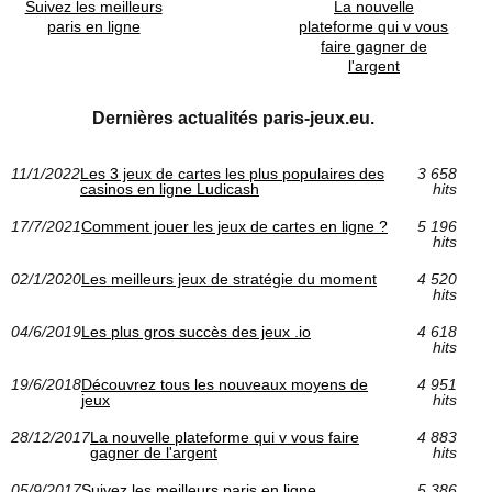
Suivez les meilleurs
La nouvelle
paris en ligne
plateforme qui v vous
faire gagner de
l'argent
Dernières actualités paris-jeux.eu.
11/1/2022
Les 3 jeux de cartes les plus populaires des
3 658
casinos en ligne Ludicash
hits
17/7/2021
Comment jouer les jeux de cartes en ligne ?
5 196
hits
02/1/2020
Les meilleurs jeux de stratégie du moment
4 520
hits
04/6/2019
Les plus gros succès des jeux .io
4 618
hits
19/6/2018
Découvrez tous les nouveaux moyens de
4 951
jeux
hits
28/12/2017
La nouvelle plateforme qui v vous faire
4 883
gagner de l'argent
hits
05/9/2017
Suivez les meilleurs paris en ligne
5 386